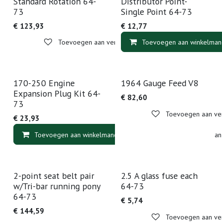
Standard Rotation 64-
Distributor Point-
73
Single Point 64-73
€
123,93
€
12,77
Toevoegen aan verlanglijst
Toevoegen aan winkelman
170-250 Engine
1964 Gauge Feed V8
Expansion Plug Kit 64-
€
82,60
73
Toevoegen aan verl
€
23,93
Toevoegen aan winkelmandje
Toevoegen aan v
2-point seat belt pair
2.5 A glass fuse each
w/Tri-bar running pony
64-73
64-73
€
5,74
€
144,59
Toevoegen aan verl