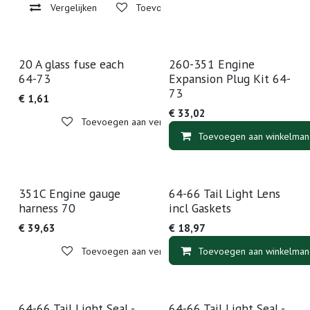
Vergelijken
Toevoegen aan verlanglijst
20 A glass fuse each
260-351 Engine
64-73
Expansion Plug Kit 64-
73
€
1,61
€
33,02
Toevoegen aan verlanglijst
Toevoegen aan winkelman
351C Engine gauge
64-66 Tail Light Lens
harness 70
incl Gaskets
€
39,63
€
18,97
Toevoegen aan verlanglijst
Toevoegen aan winkelman
64-66 Tail Light Seal -
64-66 Tail Light Seal -