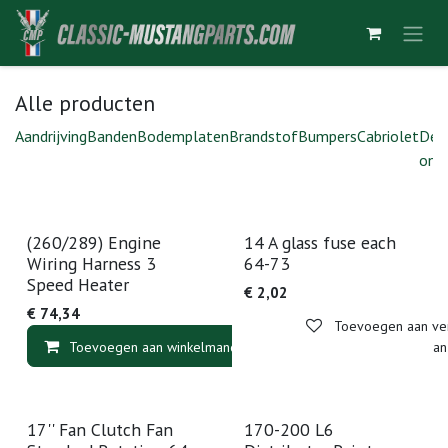
Overslaan naar inhoud
Alle producten
Aandrijving
Banden
Bodemplaten
Brandstof
Bumpers
Cabriolet
Deu
ond
(260/289) Engine
14 A glass fuse each
Wiring Harness 3
64-73
Speed Heater
€
2,02
€
74,34
Toevoegen aan verl
Toevoegen aan winkelmandje
Toevoegen aan v
17'' Fan Clutch Fan
170-200 L6