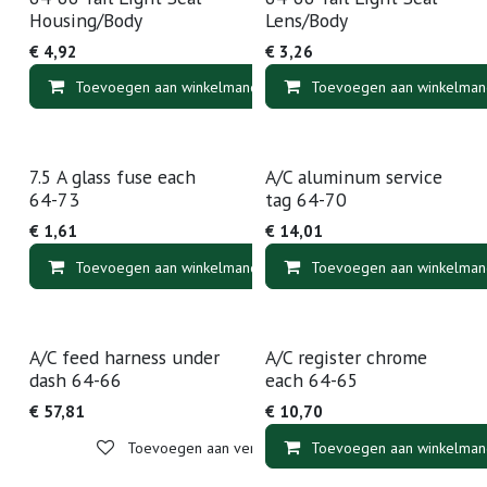
Housing/Body
Lens/Body
€
4,92
€
3,26
Toevoegen aan winkelmandje
Toevoegen aan winkelman
Toevoegen aan v
7.5 A glass fuse each
A/C aluminum service
64-73
tag 64-70
€
1,61
€
14,01
Toevoegen aan winkelmandje
Toevoegen aan winkelman
Toevoegen aan v
A/C feed harness under
A/C register chrome
dash 64-66
each 64-65
€
57,81
€
10,70
Toevoegen aan verlanglijst
Toevoegen aan winkelman