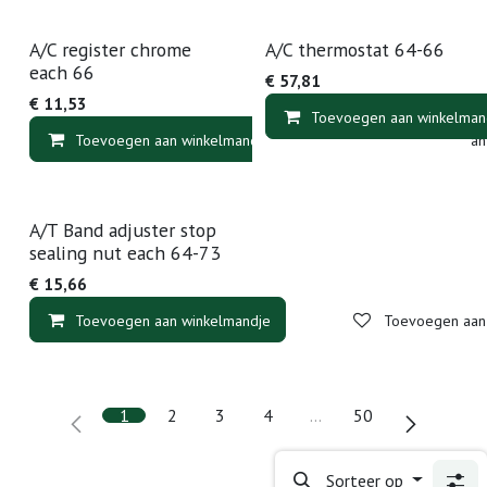
A/C register chrome
A/C thermostat 64-66
each 66
€
57,81
€
11,53
Toevoegen aan winkelman
Toevoegen aan winkelmandje
Toevoegen aan v
A/T Band adjuster stop
sealing nut each 64-73
€
15,66
Toevoegen aan winkelmandje
Toevoegen aan v
1
2
3
4
…
50
Sorteer op