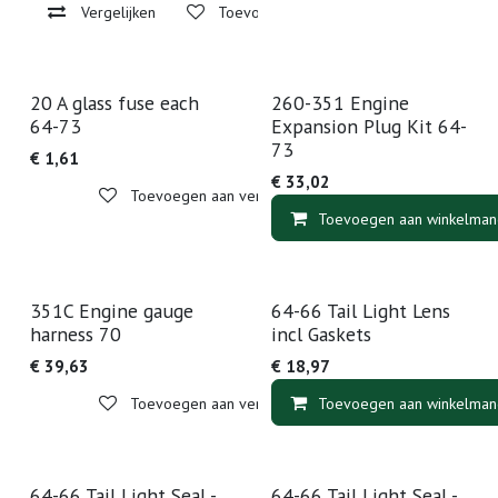
Vergelijken
Toevoegen aan verlanglijst
20 A glass fuse each
260-351 Engine
64-73
Expansion Plug Kit 64-
73
€
1,61
€
33,02
Toevoegen aan verlanglijst
Toevoegen aan winkelman
351C Engine gauge
64-66 Tail Light Lens
harness 70
incl Gaskets
€
39,63
€
18,97
Toevoegen aan verlanglijst
Toevoegen aan winkelman
64-66 Tail Light Seal -
64-66 Tail Light Seal -