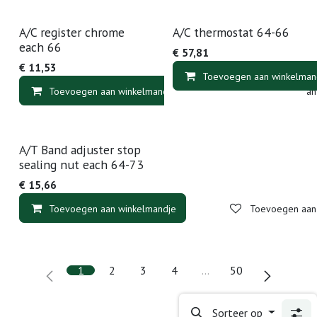
A/C register chrome
A/C thermostat 64-66
each 66
€
57,81
€
11,53
Toevoegen aan winkelman
Toevoegen aan winkelmandje
Toevoegen aan v
A/T Band adjuster stop
sealing nut each 64-73
€
15,66
Toevoegen aan winkelmandje
Toevoegen aan v
1
2
3
4
…
50
Sorteer op