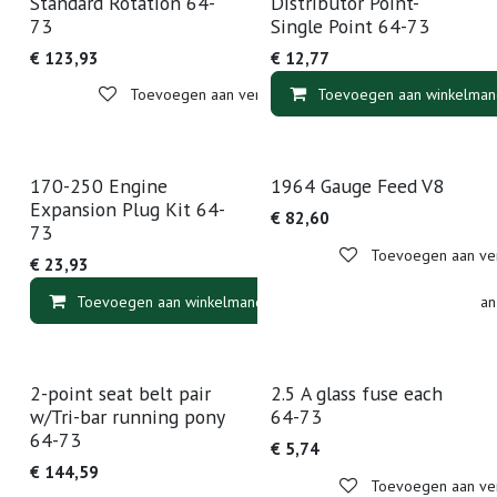
Standard Rotation 64-
Distributor Point-
73
Single Point 64-73
€
123,93
€
12,77
Toevoegen aan verlanglijst
Toevoegen aan winkelman
170-250 Engine
1964 Gauge Feed V8
Expansion Plug Kit 64-
€
82,60
73
Toevoegen aan verl
€
23,93
Toevoegen aan winkelmandje
Toevoegen aan v
2-point seat belt pair
2.5 A glass fuse each
w/Tri-bar running pony
64-73
64-73
€
5,74
€
144,59
Toevoegen aan verl