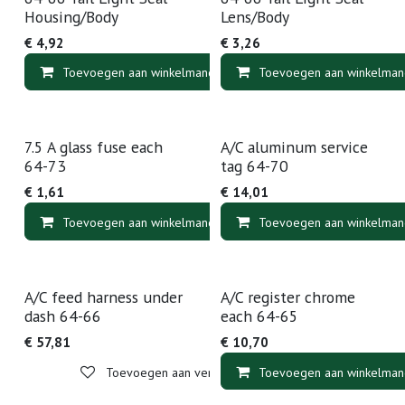
Housing/Body
Lens/Body
€
4,92
€
3,26
Toevoegen aan winkelmandje
Toevoegen aan winkelman
Toevoegen aan v
7.5 A glass fuse each
A/C aluminum service
64-73
tag 64-70
€
1,61
€
14,01
Toevoegen aan winkelmandje
Toevoegen aan winkelman
Toevoegen aan v
A/C feed harness under
A/C register chrome
dash 64-66
each 64-65
€
57,81
€
10,70
Toevoegen aan verlanglijst
Toevoegen aan winkelman