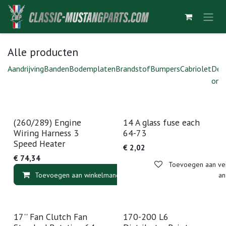
Overslaan naar inhoud
Alle producten
Aandrijving
Banden
Bodemplaten
Brandstof
Bumpers
Cabriolet
Deu
ond
(260/289) Engine
14 A glass fuse each
Wiring Harness 3
64-73
Speed Heater
€
2,02
€
74,34
Toevoegen aan verl
Toevoegen aan winkelmandje
Toevoegen aan v
17'' Fan Clutch Fan
170-200 L6