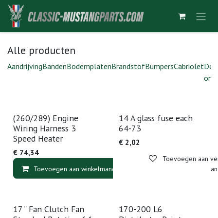
Overslaan naar inhoud
Alle producten
Aandrijving
Banden
Bodemplaten
Brandstof
Bumpers
Cabriolet
Deu
ond
(260/289) Engine
14 A glass fuse each
Wiring Harness 3
64-73
Speed Heater
€
2,02
€
74,34
Toevoegen aan verl
Toevoegen aan winkelmandje
Toevoegen aan v
17'' Fan Clutch Fan
170-200 L6