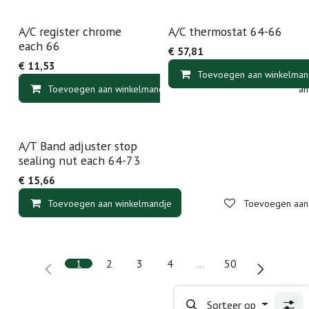
A/C register chrome
A/C thermostat 64-66
each 66
€
57,81
€
11,53
Toevoegen aan winkelman
Toevoegen aan winkelmandje
Toevoegen aan v
A/T Band adjuster stop
sealing nut each 64-73
€
15,66
Toevoegen aan winkelmandje
Toevoegen aan v
1
2
3
4
…
50
Sorteer op