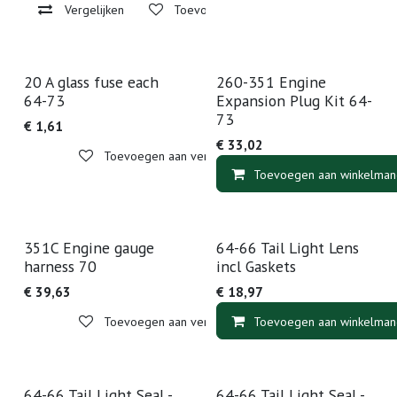
Vergelijken
Toevoegen aan verlanglijst
20 A glass fuse each
260-351 Engine
64-73
Expansion Plug Kit 64-
73
€
1,61
€
33,02
Toevoegen aan verlanglijst
Toevoegen aan winkelman
351C Engine gauge
64-66 Tail Light Lens
harness 70
incl Gaskets
€
39,63
€
18,97
Toevoegen aan verlanglijst
Toevoegen aan winkelman
64-66 Tail Light Seal -
64-66 Tail Light Seal -