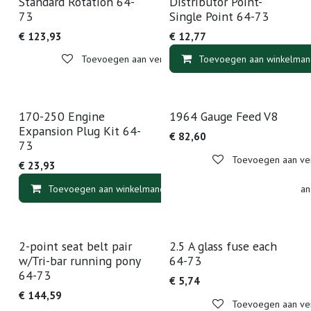
Standard Rotation 64-
Distributor Point-
73
Single Point 64-73
€
123,93
€
12,77
Toevoegen aan verlanglijst
Toevoegen aan winkelman
170-250 Engine
1964 Gauge Feed V8
Expansion Plug Kit 64-
€
82,60
73
Toevoegen aan verl
€
23,93
Toevoegen aan winkelmandje
Toevoegen aan v
2-point seat belt pair
2.5 A glass fuse each
w/Tri-bar running pony
64-73
64-73
€
5,74
€
144,59
Toevoegen aan verl