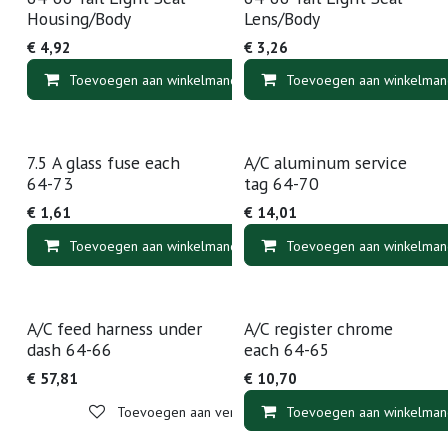
Housing/Body
Lens/Body
€
4,92
€
3,26
Toevoegen aan winkelmandje
Toevoegen aan winkelman
Toevoegen aan v
7.5 A glass fuse each
A/C aluminum service
64-73
tag 64-70
€
1,61
€
14,01
Toevoegen aan winkelmandje
Toevoegen aan winkelman
Toevoegen aan v
A/C feed harness under
A/C register chrome
dash 64-66
each 64-65
€
57,81
€
10,70
Toevoegen aan verlanglijst
Toevoegen aan winkelman