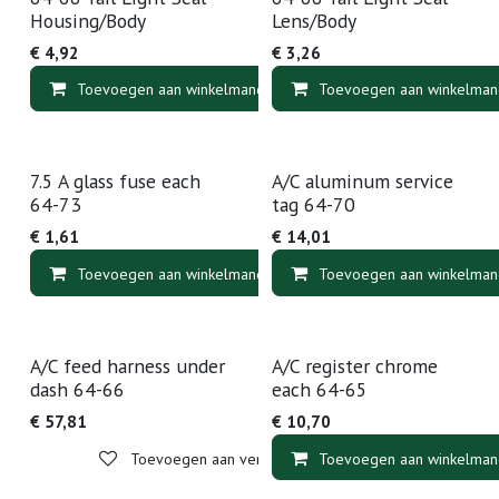
Housing/Body
Lens/Body
€
4,92
€
3,26
Toevoegen aan winkelmandje
Toevoegen aan winkelman
Toevoegen aan v
7.5 A glass fuse each
A/C aluminum service
64-73
tag 64-70
€
1,61
€
14,01
Toevoegen aan winkelmandje
Toevoegen aan winkelman
Toevoegen aan v
A/C feed harness under
A/C register chrome
dash 64-66
each 64-65
€
57,81
€
10,70
Toevoegen aan verlanglijst
Toevoegen aan winkelman