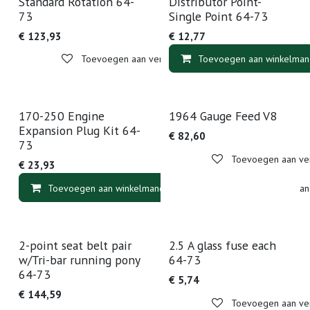
Standard Rotation 64-
Distributor Point-
73
Single Point 64-73
€
123,93
€
12,77
Toevoegen aan verlanglijst
Toevoegen aan winkelman
170-250 Engine
1964 Gauge Feed V8
Expansion Plug Kit 64-
€
82,60
73
Toevoegen aan verl
€
23,93
Toevoegen aan winkelmandje
Toevoegen aan v
2-point seat belt pair
2.5 A glass fuse each
w/Tri-bar running pony
64-73
64-73
€
5,74
€
144,59
Toevoegen aan verl