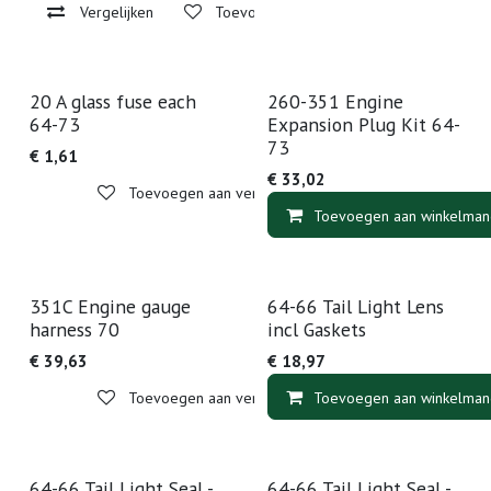
Vergelijken
Toevoegen aan verlanglijst
20 A glass fuse each
260-351 Engine
64-73
Expansion Plug Kit 64-
73
€
1,61
€
33,02
Toevoegen aan verlanglijst
Toevoegen aan winkelman
351C Engine gauge
64-66 Tail Light Lens
harness 70
incl Gaskets
€
39,63
€
18,97
Toevoegen aan verlanglijst
Toevoegen aan winkelman
64-66 Tail Light Seal -
64-66 Tail Light Seal -