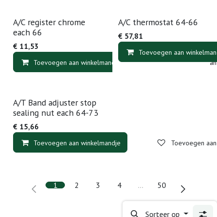
A/C register chrome
A/C thermostat 64-66
each 66
€
57,81
€
11,53
Toevoegen aan winkelman
Toevoegen aan winkelmandje
Toevoegen aan v
A/T Band adjuster stop
sealing nut each 64-73
€
15,66
Toevoegen aan winkelmandje
Toevoegen aan v
1
2
3
4
…
50
Sorteer op