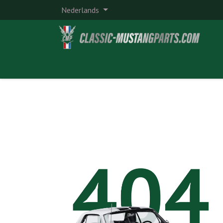
Overslaan naar inhoud
Nederlands
Home
Shop
Over ons
Klantenserv