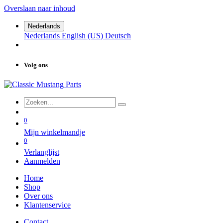
Overslaan naar inhoud
Nederlands
Nederlands
English (US)
Deutsch
Volg ons
0
Mijn winkelmandje
0
Verlanglijst
Aanmelden
Home
Shop
Over ons
Klantenservice
Contact