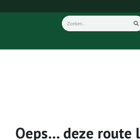
ice
Fout 404
Oeps… deze route 