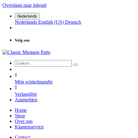
Overslaan naar inhoud
Nederlands
Nederlands
English (US)
Deutsch
Volg ons
0
Mijn winkelmandje
0
Verlanglijst
Aanmelden
Home
Shop
Over ons
Klantenservice
Contact