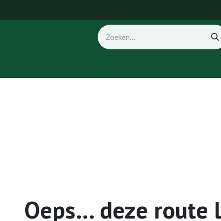
ice
Fout 404
Oeps… deze route 