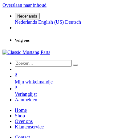
Overslaan naar inhoud
Nederlands
Nederlands
English (US)
Deutsch
Volg ons
0
Mijn winkelmandje
0
Verlanglijst
Aanmelden
Home
Shop
Over ons
Klantenservice
Contact