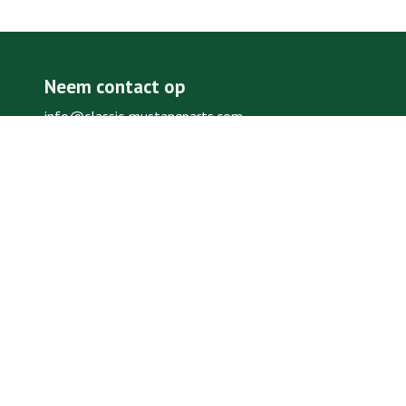
Neem contact op
info@classic-mustangparts.com
(+31)77 398 1573
Hogeweg 6, 5962 NA Melderslo
Limburg, Nederland (uitsluitend op afspraak)
Onze webshop is 24/7 geopend
Onderdelen zoeken