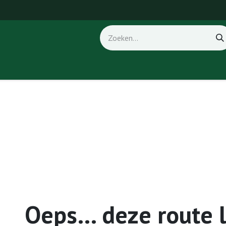
ice
Fout 404
Oeps… deze route 