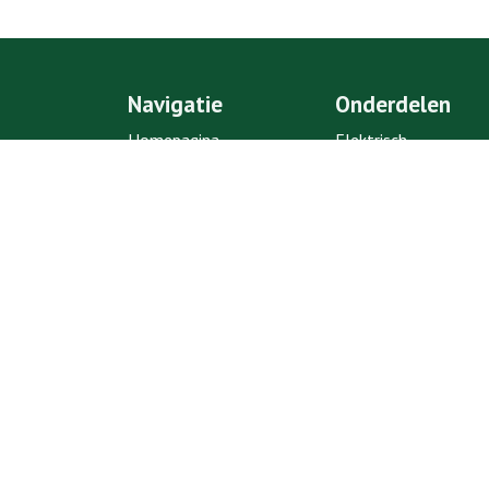
Navigatie
Onderdelen
Homepagina
Elektrisch
Ons bedrijf
Body/ Chassis
Klantenservice
Motor
Zakelijk account
Interieur
aanvragen
Alle onderdelen
Contact