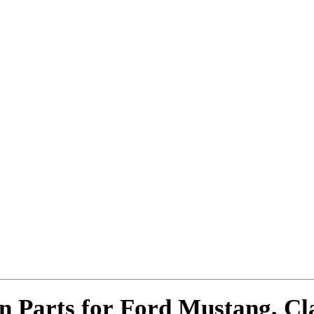
on Parts for Ford Mustang
, C