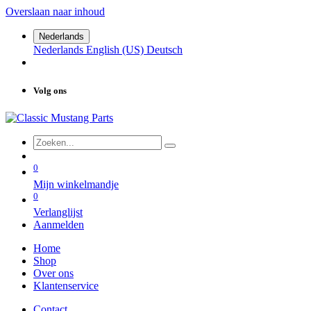
Overslaan naar inhoud
Nederlands
Nederlands
English (US)
Deutsch
Volg ons
0
Mijn winkelmandje
0
Verlanglijst
Aanmelden
Home
Shop
Over ons
Klantenservice
Contact