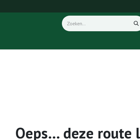
ice
Fout 404
Oeps… deze route 