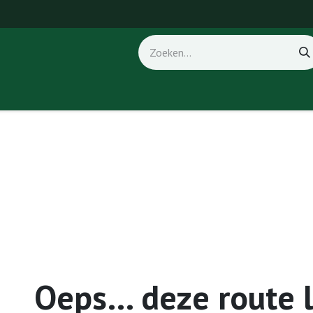
ice
Fout 404
Oeps… deze route 