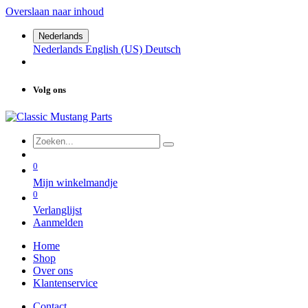
Overslaan naar inhoud
Nederlands
Nederlands
English (US)
Deutsch
Volg ons
0
Mijn winkelmandje
0
Verlanglijst
Aanmelden
Home
Shop
Over ons
Klantenservice
Contact